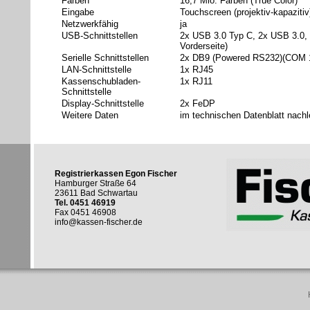
Farben
16,7 Mio. Farben (True Color)
Eingabe
Touchscreen (projektiv-kapazitiv
Netzwerkfähig
ja
USB-Schnittstellen
2x USB 3.0 Typ C, 2x USB 3.0, 
Vorderseite)
Serielle Schnittstellen
2x DB9 (Powered RS232)(COM 1
LAN-Schnittstelle
1x RJ45
Kassenschubladen-
1x RJ11
Schnittstelle
Display-Schnittstelle
2x FeDP
Weitere Daten
im technischen Datenblatt nachl
Registrierkassen Egon Fischer
Hamburger Straße 64
23611 Bad Schwartau
Tel. 0451 46919
Fax 0451 46908
info@kassen-fischer.de