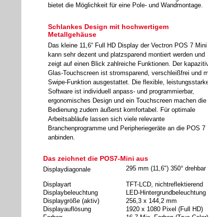
bietet die Möglichkeit für eine Pole- und Wandmontage.
Schlankes Design mit hochwertigem
Metallgehäuse
Das kleine 11,6“ Full HD Display der Vectron POS 7 Mini
kann sehr dezent und platzsparend montiert werden und
zeigt auf einen Blick zahlreiche Funktionen. Der kapazitive
Glas-Touchscreen ist stromsparend, verschleißfrei und mit
Swipe-Funktion ausgestattet. Die flexible, leistungsstarke
Software ist individuell anpass- und programmierbar,
ergonomisches Design und ein Touchscreen machen die
Bedienung zudem äußerst komfortabel. Für optimale
Arbeitsabläufe lassen sich viele relevante
Branchenprogramme und Peripheriegeräte an die POS 7
anbinden.
Das zeichnet die POS7-Mini aus
295 mm (11,6") 350° drehbar
Displaydiagonale
Displayart
TFT-LCD, nichtreflektierend
Displaybeleuchtung
LED-Hintergrundbeleuchtung
Displaygröße (aktiv)
256,3 x 144,2 mm
Displayauflösung
1920 x 1080 Pixel (Full HD)