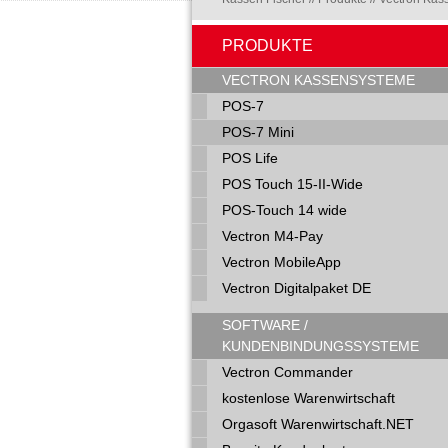
PRODUKTE
Navigation
VECTRON KASSENSYSTEME
überspringen
POS-7
POS-7 Mini
POS Life
POS Touch 15-II-Wide
POS-Touch 14 wide
Vectron M4-Pay
Vectron MobileApp
Vectron Digitalpaket DE
SOFTWARE /
KUNDENBINDUNGSSYSTEME
Vectron Commander
kostenlose Warenwirtschaft
Orgasoft Warenwirtschaft.NET